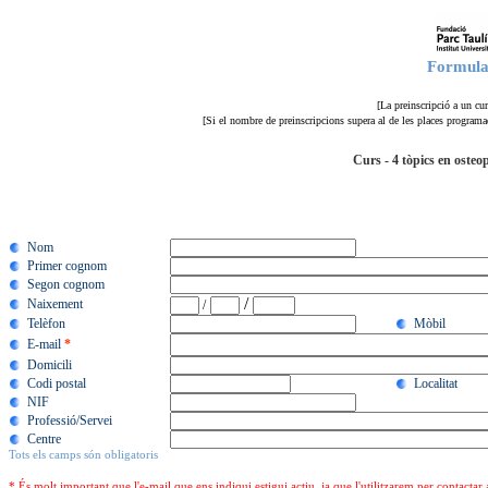
Formular
[La preinscripció a un cu
[Si el nombre de preinscripcions supera al de les places programade
Curs - 4 tòpics en osteo
Nom
Primer cognom
Segon cognom
/
Naixement
/
Telèfon
Mòbil
E-mail
*
Domicili
Codi postal
Localitat
NIF
Professió/Servei
Centre
Tots els camps són obligatoris
* És molt important que l'e-mail que ens indiqui estigui actiu, ja que l'utilitzarem per contactar