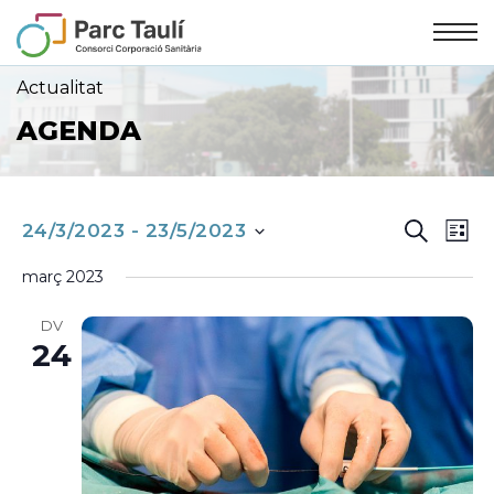
Skip
Skip
to
to
Content
navigation
Actualitat
AGENDA
NAVEG
Nav
CERCA
24/3/2023
 - 
23/5/2023
LLIS
VISUA
de
març 2023
selecciona
I
vis
DV
Es
CERCA
24
una
D'ESD
data