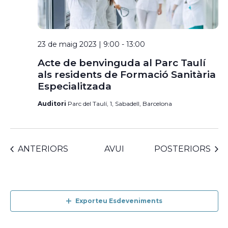
23 de maig 2023 | 9:00
-
13:00
Acte de benvinguda al Parc Taulí
als residents de Formació Sanitària
Especialitzada
Auditori
Parc del Taulí, 1, Sabadell, Barcelona
ESDEVENIMENTS
ESDEVENIMENTS
ANTERIORS
AVUI
POSTERIORS
Exporteu Esdeveniments