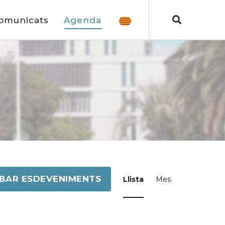
omunicats
Agenda
Navegació
BAR ESDEVENIMENTS
Llista
Mes
de
visualitzacions
Esdeveniment