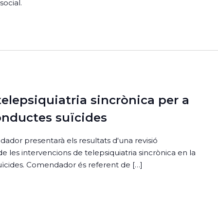
social.
elepsiquiatria sincrònica per a
onductes suïcides
ador presentarà els resultats d'una revisió
e les intervencions de telepsiquiatria sincrònica en la
uïcides. Comendador és referent de […]