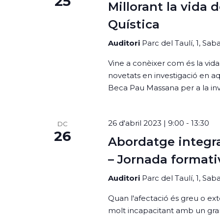
25
Millorant la vida 
Quística
Auditori
Parc del Taulí, 1, Sa
Vine a conèixer com és la vida
novetats en investigació en a
Beca Pau Massana per a la inv
26 d'abril 2023 | 9:00
-
13:30
DC
26
Abordatge integra
– Jornada formativ
Auditori
Parc del Taulí, 1, Sa
Quan l'afectació és greu o ext
molt incapacitant amb un gran