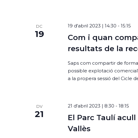
paraula
19 d'abril 2023 | 14:30
-
15:15
DC
clau.
19
Com i quan compar
resultats de la re
Saps com compartir de forma s
possible explotació comercia
a la propera sessió del Cicle 
21 d'abril 2023 | 8:30
-
18:15
DV
21
El Parc Taulí acull
Vallès