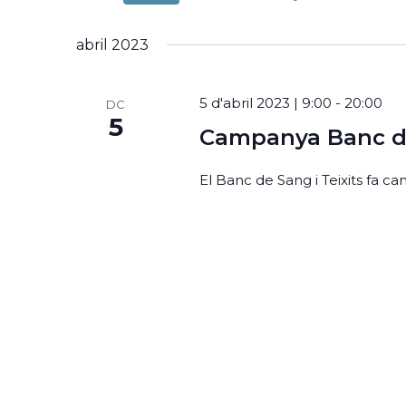
D'ESDEVENIMENTS
selecciona
abril 2023
paraula
una
5 d'abril 2023 | 9:00
-
20:00
DC
clau.
5
Campanya Banc de
data
Cerca
El Banc de Sang i Teixits fa c
Esdeveniments
per
la