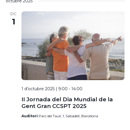
octubre 2025
selecciona
DC
1
una
data
1 d'octubre 2025 | 9:00
-
14:00
II Jornada del Dia Mundial de la
Gent Gran CCSPT 2025
Auditori
Parc del Taulí, 1, Sabadell, Barcelona