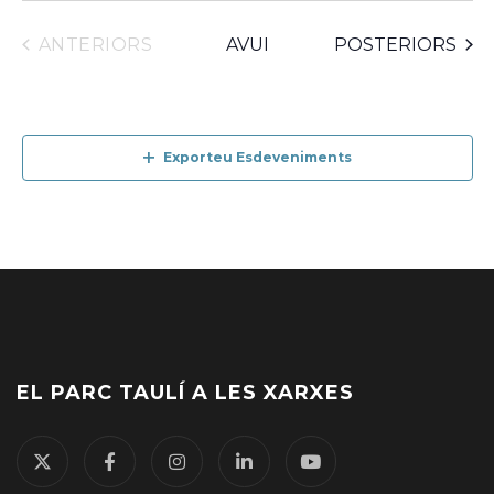
ESDEVENIMENTS
ESDEVENIMENTS
ANTERIORS
AVUI
POSTERIORS
Exporteu Esdeveniments
EL PARC TAULÍ A LES XARXES