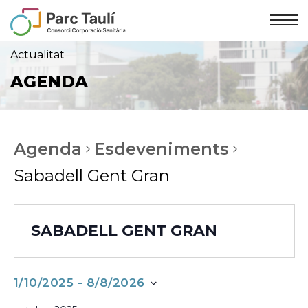
Skip
Skip
to
to
Content
navigation
Actualitat
AGENDA
Agenda
Esdeveniments
Sabadell Gent Gran
SABADELL GENT GRAN
1/10/2025
 - 
8/8/2026