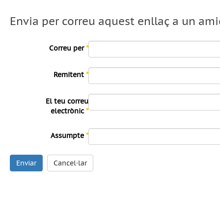
Envia per correu aquest enllaç a un ami
Correu per
*
Remitent
*
El teu correu
electrònic
*
Assumpte
*
Enviar
Cancel·lar