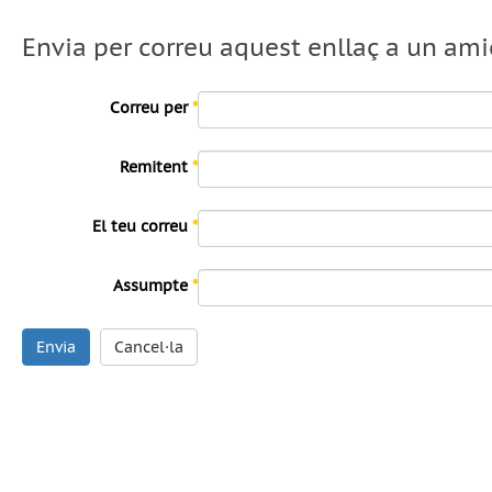
Envia per correu aquest enllaç a un ami
Correu per
*
Remitent
*
El teu correu
*
Assumpte
*
Envia
Cancel·la