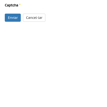
Captcha
*
Enviar
Cancel·lar