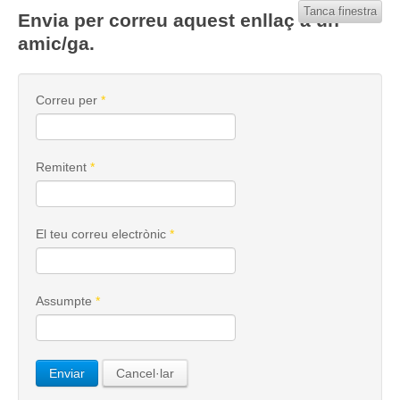
Tanca finestra
Envia per correu aquest enllaç a un
amic/ga.
Correu per
*
Remitent
*
El teu correu electrònic
*
Assumpte
*
Enviar
Cancel·lar