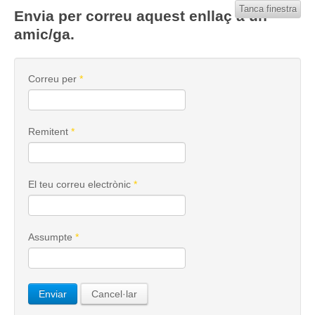
Tanca finestra
Envia per correu aquest enllaç a un
amic/ga.
Correu per
*
Remitent
*
El teu correu electrònic
*
Assumpte
*
Enviar
Cancel·lar