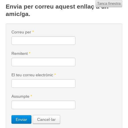
Tanca finestra
Envia per correu aquest enllaç a un
amic/ga.
Correu per
*
Remitent
*
El teu correu electrònic
*
Assumpte
*
Enviar
Cancel·lar