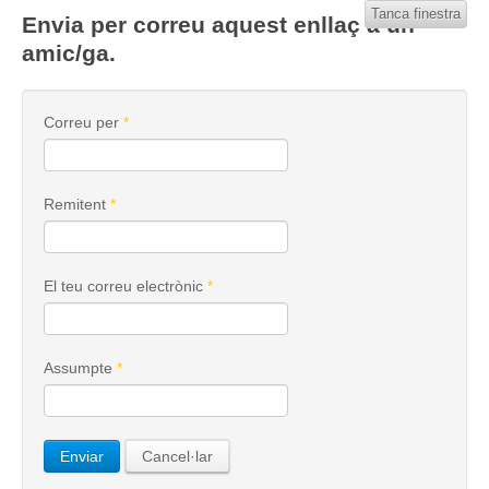
Tanca finestra
Envia per correu aquest enllaç a un
amic/ga.
Correu per
*
Remitent
*
El teu correu electrònic
*
Assumpte
*
Enviar
Cancel·lar