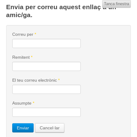
Tanca finestra
Envia per correu aquest enllaç a un
amic/ga.
Correu per
*
Remitent
*
El teu correu electrònic
*
Assumpte
*
Enviar
Cancel·lar