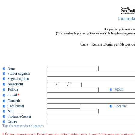
Formular
[La preinscripció a un cu
[Si el nombre de preinscripcions supera al de les places programade
Curs - Reumatologia per Metges de F
Nom
Primer cognom
Segon cognom
/
Naixement
/
Telèfon
Mòbil
E-mail
*
Domicili
Codi postal
Localitat
NIF
Professió/Servei
Centre
Tots els camps són obligatoris
* És molt important que l'e-mail que ens indiqui estigui actiu, ja que l'utilitzarem per contactar