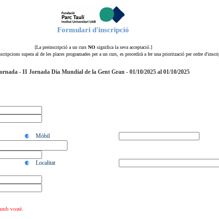
Formulari d'inscripció
[La preinscripció a un curs
NO
significa la seva acceptació.]
scripcions supera al de les places programades per a un curs, es procedirà a fer una priorització per ordre d'inscri
ornada - II Jornada Dia Mundial de la Gent Gran - 01/10/2025 al 01/10/2025
Mòbil
Localitat
 amb vostè.