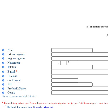
[Si el nombre de prein
J
Nom
Primer cognom
Segon cognom
/
Naixement
/
Telèfon
E-mail
*
Domicili
Codi postal
NIF
Professió/Servei
Centre
Tots els camps són obligatoris
* És molt important que l'e-mail que ens indiqui estigui actiu, ja que l'utilitzarem per contactar
He llegit i accepto la
política de privacitat