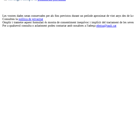
Les vostres dades seran conservades per als fins previstos durant un període aproximat de vint anys des de la s
Consulteu la
política de privacitat
Omplir i trametre aquest formulari és mostra de consentiment inequívoc i implícit del tractament de les seves
Per a qualsevol consulta o aclariment podeu contactar amb nosaltres a l'adreça
efreixa@tauli.cat