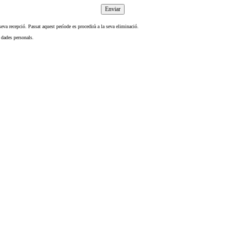
eva recepció. Passat aquest període es procedirà a la seva eliminació.
 dades personals.