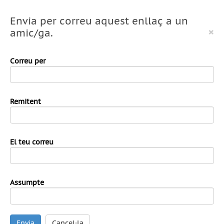
Envia per correu aquest enllaç a un
×
amic/ga.
Correu per
Remitent
El teu correu
Assumpte
Envia
Cancel·la