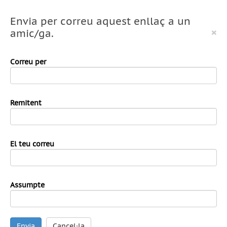
Envia per correu aquest enllaç a un
×
amic/ga.
Correu per
Remitent
El teu correu
Assumpte
Envia
Cancel·la