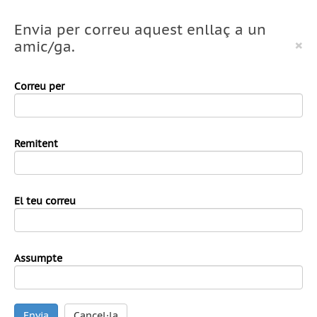
Envia per correu aquest enllaç a un
×
amic/ga.
Correu per
Remitent
El teu correu
Assumpte
Envia
Cancel·la