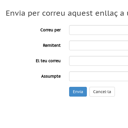
Envia per correu aquest enllaç a
Correu per
Remitent
El teu correu
Assumpte
Envia
Cancel·la