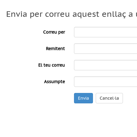
Envia per correu aquest enllaç a
Correu per
Remitent
El teu correu
Assumpte
Envia
Cancel·la