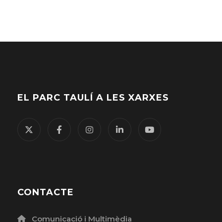
la
paraula
clau.
EL PARC TAULÍ A LES XARXES
CONTACTE
Comunicació i Multimèdia