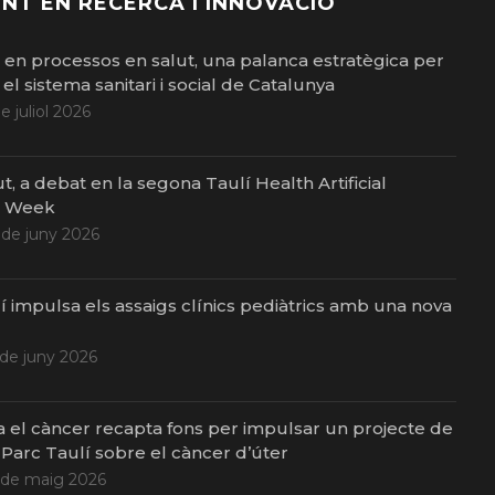
NT EN RECERCA I INNOVACIÓ
ó en processos en salut, una palanca estratègica per
el sistema sanitari i social de Catalunya
de juliol 2026
ut, a debat en la segona Taulí Health Artificial
e Week
 de juny 2026
í impulsa els assaigs clínics pediàtrics amb una nova
 de juny 2026
a el càncer recapta fons per impulsar un projecte de
 Parc Taulí sobre el càncer d’úter
 de maig 2026