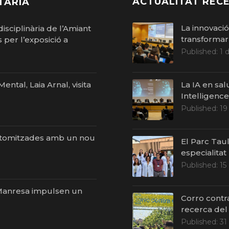
ACTUALITAT RECE
TÀRIA
La innovaci
isciplinària de l’Amiant
transformar 
per l’exposició a
Published:
1 
ntal, Laia Arnal, visita
La IA en sal
Intelligenc
Published:
19
stomitzades amb un nou
El Parc Taul
especialitat
Published:
15
i Manresa impulsen un
Corro contr
recerca del
Published:
31