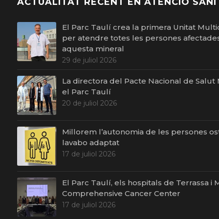
ACTUALITAT RECENT EN ATENCIÓ SANI
El Parc Taulí crea la primera Unitat Multid
per atendre totes les persones afectades 
aquesta mineral
29 de juliol 2026
La directora del Pacte Nacional de Salut Me
el Parc Taulí
20 de juliol 2026
Millorem l’autonomia de les persones o
lavabo adaptat
17 de juliol 2026
El Parc Taulí, els hospitals de Terrassa 
Comprehensive Cancer Center
17 de juliol 2026