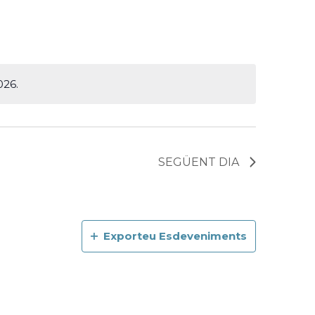
visualitzacions
Esdeveniment
026.
SEGÜENT DIA
Exporteu Esdeveniments