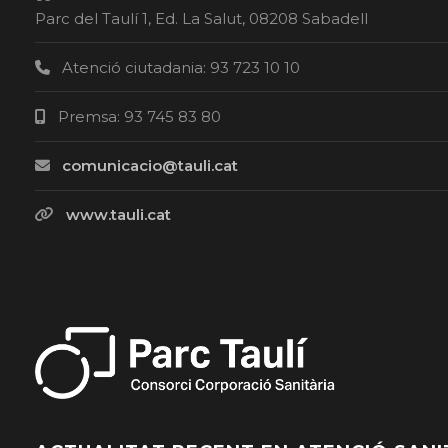
Parc del Taulí 1, Ed. La Salut, 08208 Sabadell
Atenció ciutadania: 93 723 10 10
Premsa: 93 745 83 80
comunicacio@tauli.cat
www.tauli.cat