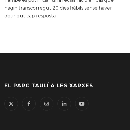
També es pot iniciar una reclamació en cas que
hagin transcorregut 20 dies hàbils sense haver
obtingut cap resposta.
EL PARC TAULÍ A LES XARXES