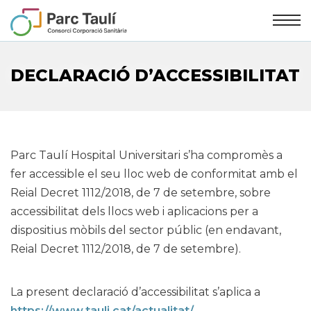
Skip
Skip
to
to
Content
navigation
DECLARACIÓ D’ACCESSIBILITAT
Parc Taulí Hospital Universitari s’ha compromès a
fer accessible el seu lloc web de conformitat amb el
Reial Decret 1112/2018, de 7 de setembre, sobre
accessibilitat dels llocs web i aplicacions per a
dispositius mòbils del sector públic (en endavant,
Reial Decret 1112/2018, de 7 de setembre).
La present declaració d’accessibilitat s’aplica a
https://www.tauli.cat/actualitat/