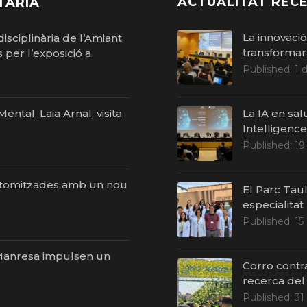
ACTUALITAT RECE
TÀRIA
La innovaci
isciplinària de l’Amiant
transformar 
per l’exposició a
Published:
1 
ntal, Laia Arnal, visita
La IA en sal
Intelligenc
Published:
19
stomitzades amb un nou
El Parc Taul
especialitat
Published:
15
i Manresa impulsen un
Corro contr
recerca del
Published:
31