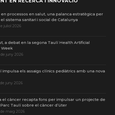
NT EN RECERCA I INNOVACIÓ
ó en processos en salut, una palanca estratègica per
el sistema sanitari i social de Catalunya
de juliol 2026
ut, a debat en la segona Taulí Health Artificial
e Week
 de juny 2026
í impulsa els assaigs clínics pediàtrics amb una nova
 de juny 2026
a el càncer recapta fons per impulsar un projecte de
 Parc Taulí sobre el càncer d’úter
 de maig 2026