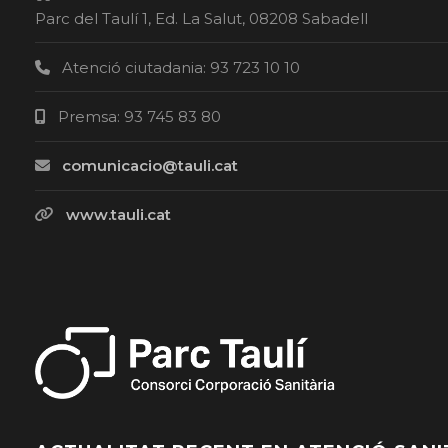
Parc del Taulí 1, Ed. La Salut, 08208 Sabadell
Atenció ciutadania: 93 723 10 10
Premsa: 93 745 83 80
comunicacio@tauli.cat
www.tauli.cat