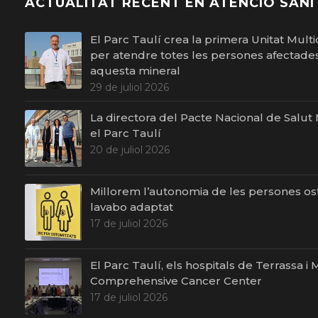
ACTUALITAT RECENT EN ATENCIÓ SANI
El Parc Taulí crea la primera Unitat Multid
per atendre totes les persones afectades 
aquesta mineral
29 de juliol 2026
La directora del Pacte Nacional de Salut Me
el Parc Taulí
20 de juliol 2026
Millorem l’autonomia de les persones o
lavabo adaptat
17 de juliol 2026
El Parc Taulí, els hospitals de Terrassa 
Comprehensive Cancer Center
17 de juliol 2026