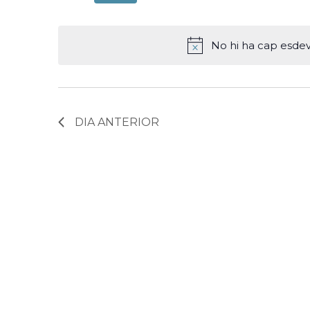
D'ESDEVENIMENTS
selecciona
paraula
No hi ha cap esdev
una
clau.
DIA ANTERIOR
data
Cerca
Esdeveniments
per
la