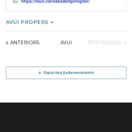
https://tauli.cat/sabadellgentgran/
AVUI PROPERS
selecciona
ESDEVENIMENTS
ESDEVENIMENTS
ANTERIORS
AVUI
POSTERIORS
una
Exporteu Esdeveniments
data