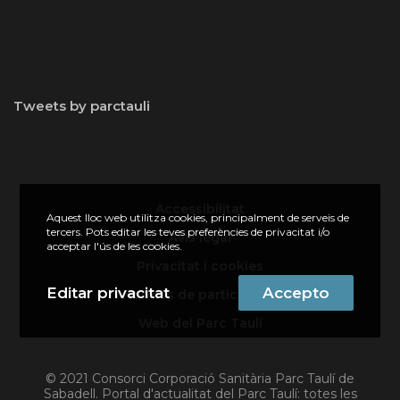
Tweets by parctauli
Accessibilitat
Aquest lloc web utilitza cookies, principalment de serveis de
tercers. Pots editar les teves preferències de privacitat i/o
Avís legal
acceptar l'ús de les cookies.
Privacitat i cookies
Editar privacitat
Accepto
Normes de participació
Web del Parc Taulí
© 2021 Consorci Corporació Sanitària Parc Taulí de
Sabadell. Portal d'actualitat del Parc Taulí: totes les