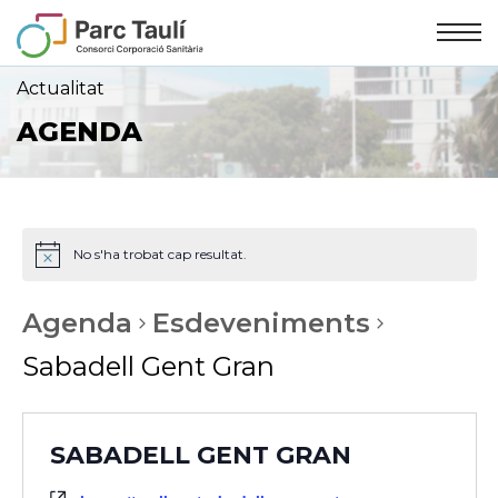
Skip
Skip
to
to
Content
navigation
Actualitat
AGENDA
No s'ha trobat cap resultat.
Agenda
Esdeveniments
Sabadell Gent Gran
SABADELL GENT GRAN