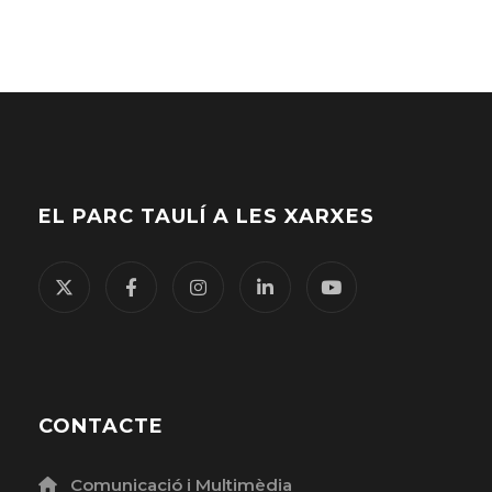
la
paraula
clau.
EL PARC TAULÍ A LES XARXES
CONTACTE
Comunicació i Multimèdia