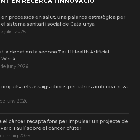
NT EN RECERCA I INNOVACIÓ
ó en processos en salut, una palanca estratègica per
el sistema sanitari i social de Catalunya
de juliol 2026
ut, a debat en la segona Taulí Health Artificial
e Week
 de juny 2026
í impulsa els assaigs clínics pediàtrics amb una nova
 de juny 2026
a el càncer recapta fons per impulsar un projecte de
 Parc Taulí sobre el càncer d’úter
 de maig 2026