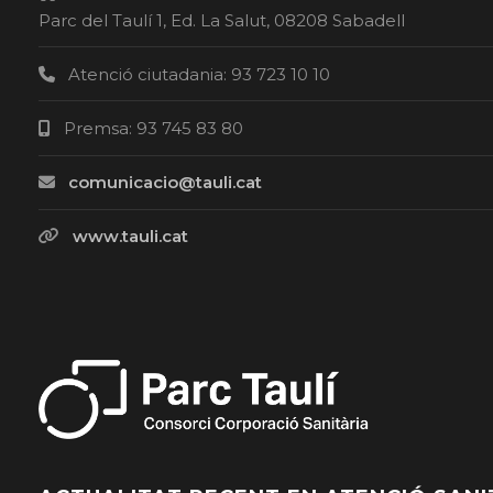
Parc del Taulí 1, Ed. La Salut, 08208 Sabadell
Atenció ciutadania: 93 723 10 10
Premsa: 93 745 83 80
comunicacio@tauli.cat
www.tauli.cat