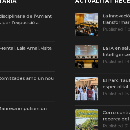
ACTUALITAT RECE
TÀRIA
La innovaci
isciplinària de l’Amiant
transformar 
per l’exposició a
Published:
1 
ntal, Laia Arnal, visita
La IA en sal
Intelligenc
Published:
19
stomitzades amb un nou
El Parc Taul
especialitat
Published:
15
i Manresa impulsen un
Corro contr
recerca del
Published:
31