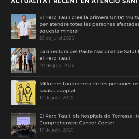
ACTUALITAT RECENT EN ATENCIÓ SANI
El Parc Taulí crea la primera Unitat Multid
per atendre totes les persones afectades 
aquesta mineral
29 de juliol 2026
La directora del Pacte Nacional de Salut Me
el Parc Taulí
20 de juliol 2026
Millorem l’autonomia de les persones o
lavabo adaptat
17 de juliol 2026
El Parc Taulí, els hospitals de Terrassa 
Comprehensive Cancer Center
17 de juliol 2026