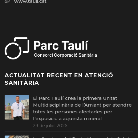
www.tauli.cat
ACTUALITAT RECENT EN ATENCIÓ
SANITÀRIA
El Parc Taulí crea la primera Unitat
Multidisciplinària de l’Amiant per atendre
totes les persones afectades per
l’exposició a aquesta mineral
29 de juliol 2026