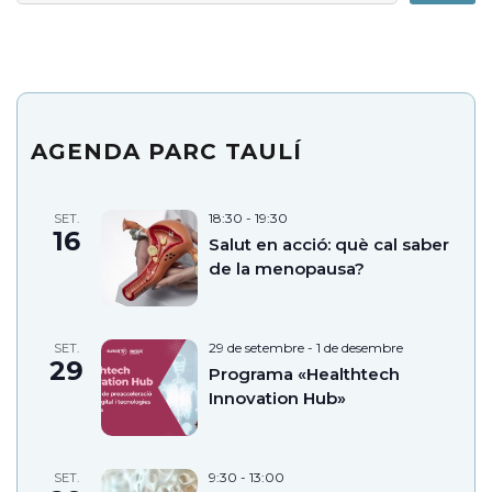
AGENDA PARC TAULÍ
18:30
-
19:30
SET.
16
Salut en acció: què cal saber
de la menopausa?
29 de setembre
-
1 de desembre
SET.
29
Programa «Healthtech
Innovation Hub»
9:30
-
13:00
SET.