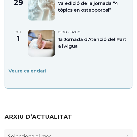
29
7a edició de la jornada “4
tòpics en osteoporosi”
8:00
-
14:00
OCT.
1
1a Jornada d’Atenció del Part
a l’Aigua
Veure calendari
ARXIU D’ACTUALITAT