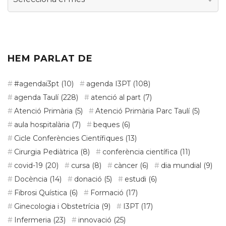
Arxiu
d’actualitat
HEM PARLAT DE
#agendai3pt
(10)
agenda I3PT
(108)
agenda Taulí
(228)
atenció al part
(7)
Atenció Primària
(5)
Atenció Primària Parc Taulí
(5)
aula hospitalària
(7)
beques
(6)
Cicle Conferències Científiques
(13)
Cirurgia Pediàtrica
(8)
conferència científica
(11)
covid-19
(20)
cursa
(8)
càncer
(6)
dia mundial
(9)
Docència
(14)
donació
(5)
estudi
(6)
Fibrosi Quística
(6)
Formació
(17)
Ginecologia i Obstetrícia
(9)
I3PT
(17)
Infermeria
(23)
innovació
(25)