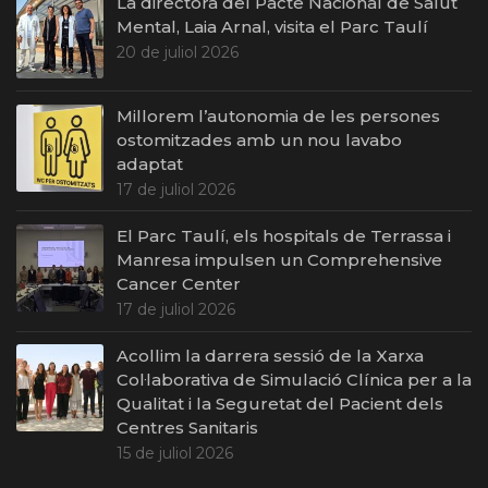
La directora del Pacte Nacional de Salut
Mental, Laia Arnal, visita el Parc Taulí
20 de juliol 2026
Millorem l’autonomia de les persones
ostomitzades amb un nou lavabo
adaptat
17 de juliol 2026
El Parc Taulí, els hospitals de Terrassa i
Manresa impulsen un Comprehensive
Cancer Center
17 de juliol 2026
Acollim la darrera sessió de la Xarxa
Col·laborativa de Simulació Clínica per a la
Qualitat i la Seguretat del Pacient dels
Centres Sanitaris
15 de juliol 2026