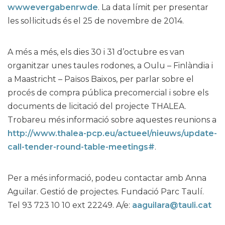
wwwevergabenrwde
. La data límit per presentar
les sol·licituds és el 25 de novembre de 2014.
A més a més, els dies 30 i 31 d’octubre es van
organitzar unes taules rodones, a Oulu – Finlàndia i
a Maastricht – Països Baixos, per parlar sobre el
procés de compra pública precomercial i sobre els
documents de licitació del projecte THALEA.
Trobareu més informació sobre aquestes reunions a
http://www.thalea-pcp.eu/actueel/nieuws/update-
call-tender-round-table-meetings#
.
Per a més informació, podeu contactar amb Anna
Aguilar. Gestió de projectes. Fundació Parc Taulí.
Tel 93 723 10 10 ext 22249. A/e:
aaguilara@tauli.cat