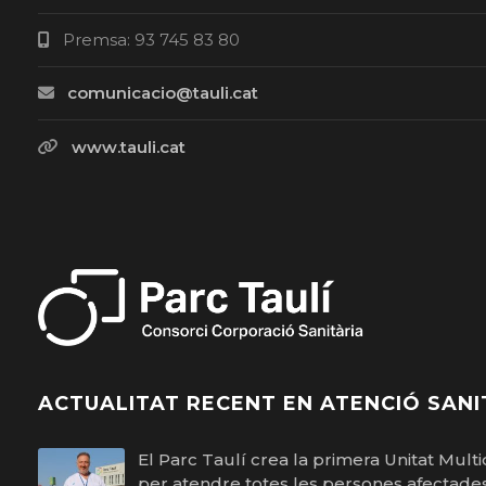
Premsa: 93 745 83 80
comunicacio@tauli.cat
www.tauli.cat
ACTUALITAT RECENT EN ATENCIÓ SANI
El Parc Taulí crea la primera Unitat Multid
per atendre totes les persones afectades 