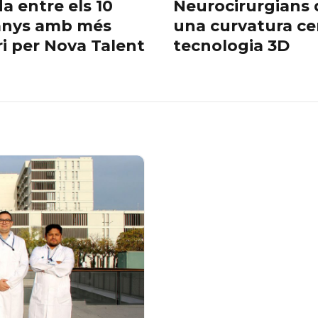
a entre els 10
Neurocirurgians 
 anys amb més
una curvatura cerv
ri per Nova Talent
tecnologia 3D