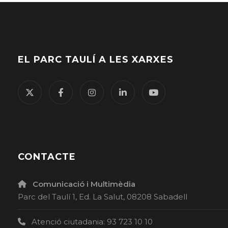
EL PARC TAULÍ A LES XARXES
CONTACTE
Comunicació i Multimèdia
Parc del Taulí 1, Ed. La Salut, 08208 Sabadell
Atenció ciutadania: 93 723 10 10