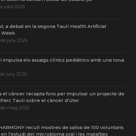
de juliol 2026
ut, a debat en la segona Taulí Health Artificial
e Week
 de juny 2026
í impulsa els assaigs clínics pediàtrics amb una nova
 de juny 2026
a el càncer recapta fons per impulsar un projecte de
 Parc Taulí sobre el càncer d’úter
 de maig 2026
 HARMONY recull mostres de saliva de 100 voluntaris
en l’estudi del microbioma oral i les malalties