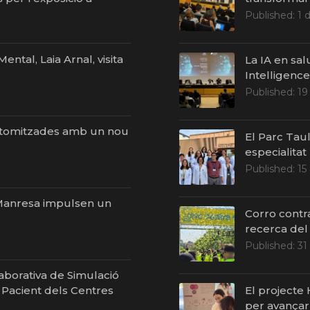
Published:
1 
ntal, Laia Arnal, visita
La IA en sal
Intelligenc
Published:
19
stomitzades amb un nou
El Parc Taul
especialitat
Published:
15
i Manresa impulsen un
Corro contr
recerca del
Published:
31
laborativa de Simulació
El projecte
l Pacient dels Centres
per avançar 