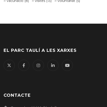
vacunació
(8)
visites
(13)
voluntariat
(5)
EL PARC TAULÍ A LES XARXES
CONTACTE