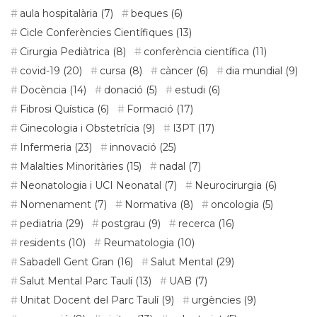
aula hospitalària
(7)
beques
(6)
Cicle Conferències Científiques
(13)
Cirurgia Pediàtrica
(8)
conferència científica
(11)
covid-19
(20)
cursa
(8)
càncer
(6)
dia mundial
(9)
Docència
(14)
donació
(5)
estudi
(6)
Fibrosi Quística
(6)
Formació
(17)
Ginecologia i Obstetrícia
(9)
I3PT
(17)
Infermeria
(23)
innovació
(25)
Malalties Minoritàries
(15)
nadal
(7)
Neonatologia i UCI Neonatal
(7)
Neurocirurgia
(6)
Nomenament
(7)
Normativa
(8)
oncologia
(5)
pediatria
(29)
postgrau
(9)
recerca
(16)
residents
(10)
Reumatologia
(10)
Sabadell Gent Gran
(16)
Salut Mental
(29)
Salut Mental Parc Taulí
(13)
UAB
(7)
Unitat Docent del Parc Taulí
(9)
urgències
(9)