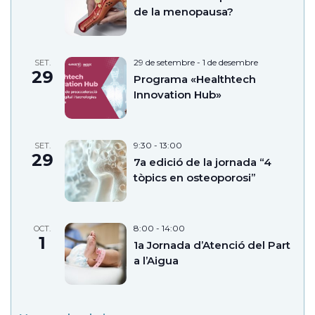
de la menopausa?
29 de setembre
-
1 de desembre
SET.
29
Programa «Healthtech
Innovation Hub»
9:30
-
13:00
SET.
29
7a edició de la jornada “4
tòpics en osteoporosi”
8:00
-
14:00
OCT.
1
1a Jornada d’Atenció del Part
a l’Aigua