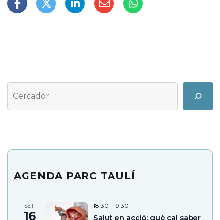
Cerca
Search
AGENDA PARC TAULÍ
18:30
-
19:30
SET.
16
Salut en acció: què cal saber