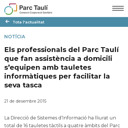
Skip
Skip
to
to
Content
navigation
Tota l'actualitat
NOTÍCIA
Els professionals del Parc Taulí
que fan assistència a domicili
s’equipen amb tauletes
informàtiques per facilitar la
seva tasca
21 de desembre 2015
La Direcció de Sistemes d’Informació ha lliurat un
total de 16 tauletes tàctils a quatre àmbits del Parc