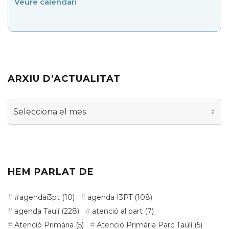
Veure calendari
ARXIU D’ACTUALITAT
Arxiu
d’actualitat
HEM PARLAT DE
#agendai3pt
(10)
agenda I3PT
(108)
agenda Taulí
(228)
atenció al part
(7)
Atenció Primària
(5)
Atenció Primària Parc Taulí
(5)