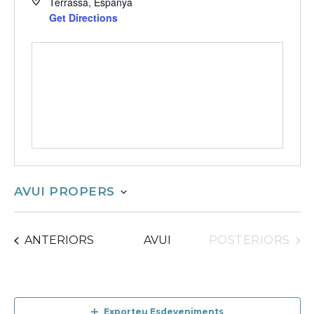
Terrassa
,
Espanya
Get Directions
AVUI PROPERS
selecciona
ESDEVENIMENTS
ESDEVENIMENTS
ANTERIORS
AVUI
POSTERIORS
una
Exporteu Esdeveniments