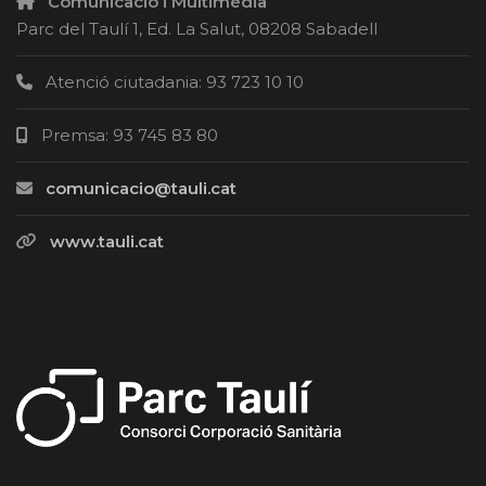
Comunicació i Multimèdia
Parc del Taulí 1, Ed. La Salut, 08208 Sabadell
Atenció ciutadania: 93 723 10 10
Premsa: 93 745 83 80
comunicacio@tauli.cat
www.tauli.cat