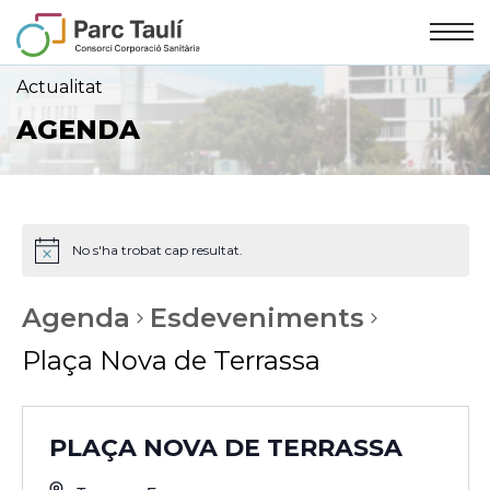
Skip
Skip
to
to
Content
navigation
Actualitat
AGENDA
No s'ha trobat cap resultat.
Agenda
Esdeveniments
Plaça Nova de Terrassa
PLAÇA NOVA DE TERRASSA