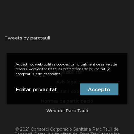
Tweets by parctauli
Aquest lloc web utilitza cookies, principalment de serveis de
tercers. Pots editar les teves preferències de privacitat i/o
Accessibilitat
acceptar l'ús de les cookies.
Avís legal
Editar privacitat
Accepto
Privacitat i cookies
Normes de participació
Web del Parc Taulí
© 2021 Consorci Corporació Sanitària Parc Taulí de