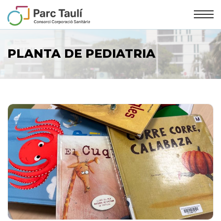
Skip
Skip
to
to
Content
navigation
PLANTA DE PEDIATRIA