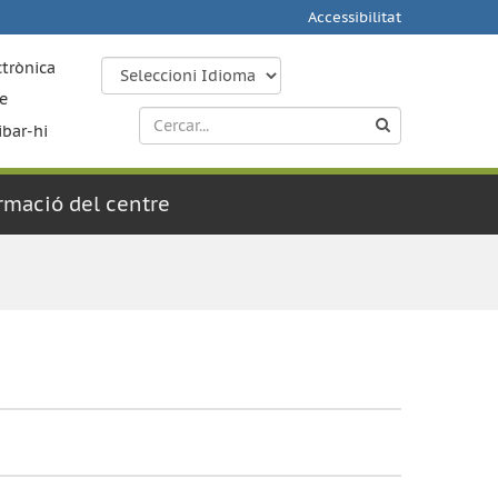
Accessibilitat
ctrònica
e
ibar-hi
rmació del centre