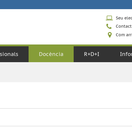
Seu ele
Contact
Com arr
sionals
Docència
R+D+I
Info