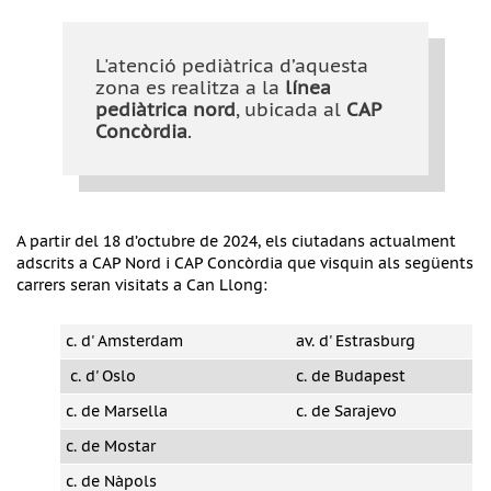
L'atenció pediàtrica d’aquesta
zona es realitza a la
línea
pediàtrica nord
, ubicada al
CAP
Concòrdia
.
A partir del 18 d’octubre de 2024, els ciutadans actualment
adscrits a CAP Nord i CAP Concòrdia que visquin als següents
carrers seran visitats a Can Llong:
c. d' Amsterdam
av. d' Estrasburg
c. d' Oslo
c. de Budapest
c. de Marsella
c. de Sarajevo
c. de Mostar
c. de Nàpols