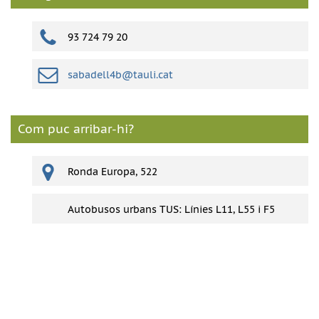
93 724 79 20
sabadell4b@tauli.cat
Com puc arribar-hi?
Ronda Europa, 522
Autobusos urbans TUS: Línies L11, L55 i F5