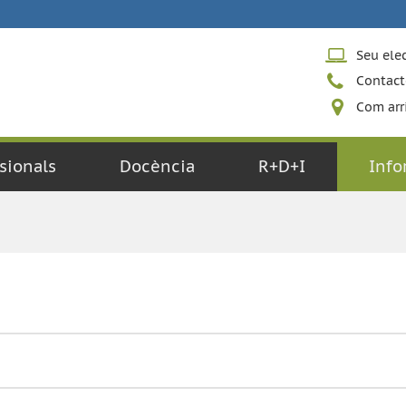
Seu ele
Contact
Com arr
sionals
Docència
R+D+I
Info