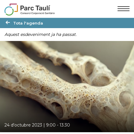
Skip
Skip
to
to
Content
navigation
Tota l'agenda
Aquest esdeveniment ja ha passat.
24 d'octubre 2023 | 9:00
-
13:30