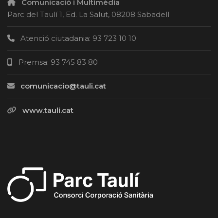
Comunicació i Multimèdia
Parc del Taulí 1, Ed. La Salut, 08208 Sabadell
Atenció ciutadania: 93 723 10 10
Premsa: 93 745 83 80
comunicacio@tauli.cat
www.tauli.cat