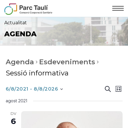
Skip
Skip
to
to
Content
navigation
Actualitat
AGENDA
Agenda
Esdeveniments
Sessió informativa
NAVEG
Nav
CERCA
6/8/2021
 - 
8/8/2026
LLIS
VISUA
de
agost 2021
selecciona
I
vis
DV
Es
CERCA
6
una
D'ESD