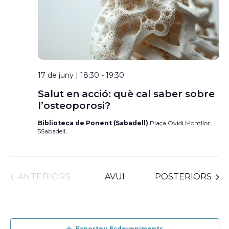
17 de juny | 18:30
-
19:30
Salut en acció: què cal saber sobre
l’osteoporosi?
Biblioteca de Ponent (Sabadell)
Plaça Ovidi Montllor,
5Sabadell,
ESDEVENIMENTS
ESDEVENIMENTS
ANTERIORS
AVUI
POSTERIORS
Exporteu Esdeveniments