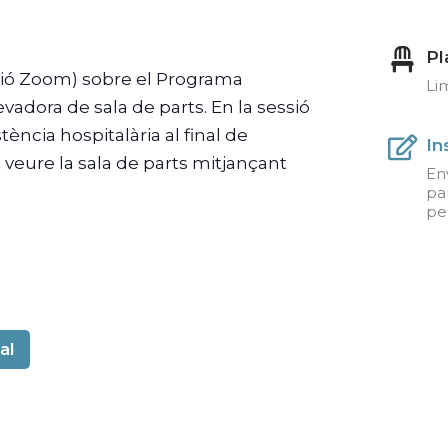
Pl
ació Zoom) sobre el Programa
Lim
levadora de sala de parts. En la sessió
tència hospitalària al final de
In
ot veure la sala de parts mitjançant
Env
par
pe
al