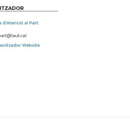
ITZADOR
 d’Atenció al Part
part@tauli.cat
anitzador Website