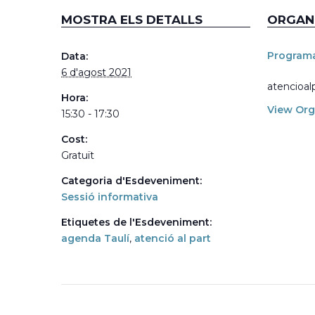
MOSTRA ELS DETALLS
ORGAN
Programa
Data:
6 d'agost 2021
atencioal
Hora:
View Org
15:30 - 17:30
Cost:
Gratuït
Categoria d'Esdeveniment:
Sessió informativa
Etiquetes de l'Esdeveniment:
agenda Taulí
,
atenció al part