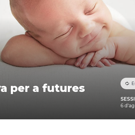
E
a per a futures
SESS
6 d'ag