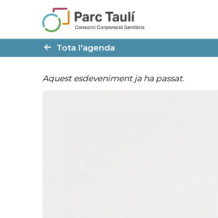
Skip
Skip
to
to
Content
navigation
Tota l'agenda
Aquest esdeveniment ja ha passat.