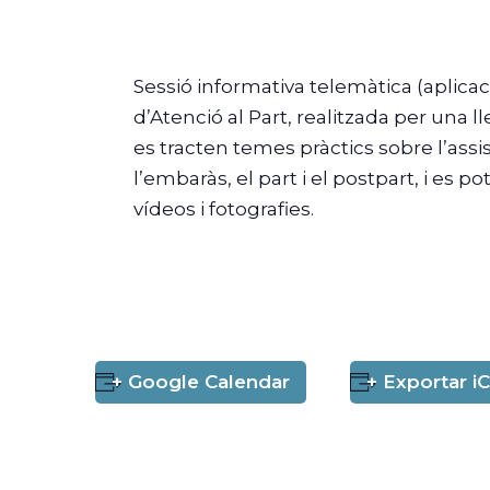
Sessió informativa telemàtica (aplic
d’Atenció al Part, realitzada per una l
es tracten temes pràctics sobre l’assis
l’embaràs, el part i el postpart, i es p
vídeos i fotografies.
+ Google Calendar
+ Exportar iC