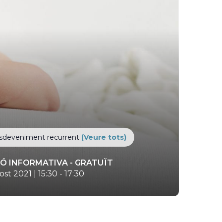
sdeveniment recurrent
(Veure tots)
IÓ INFORMATIVA
- GRATUÏT
ost 2021 | 15:30
-
17:30