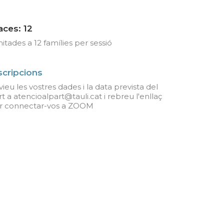
aces: 12
itades a 12 famílies per sessió
scripcions
ieu les vostres dades i la data prevista del
t a atencioalpart@tauli.cat i rebreu l'enllaç
r connectar-vos a ZOOM