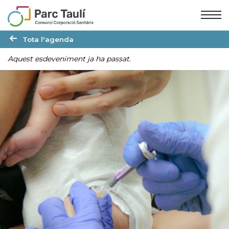
Skip
Skip
to
to
Content
navigation
Tota l'agenda
Aquest esdeveniment ja ha passat.