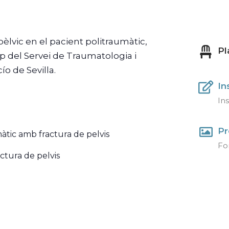
lvic en el pacient politraumàtic,
Pl
p del Servei de Traumatologia i
ío de Sevilla.
In
Ins
Pr
àtic amb fractura de pelvis
Fo
actura de pelvis