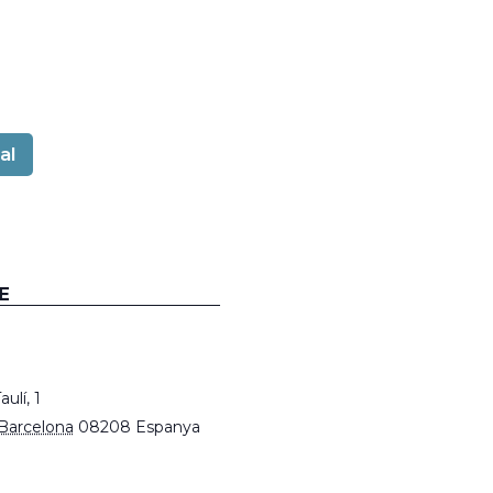
al
E
ulí, 1
Barcelona
08208
Espanya