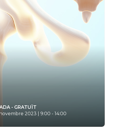
ADA
- GRATUÏT
 novembre 2023 | 9:00
-
14:00