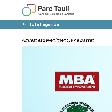
Skip
Skip
to
to
Content
navigation
Tota l'agenda
Aquest esdeveniment ja ha passat.