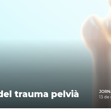
el trauma pelvià
JORN
13 de