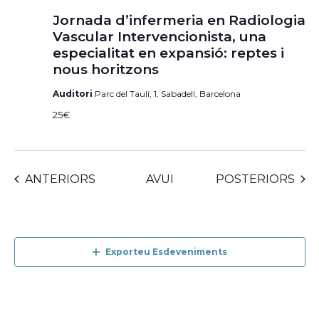
Jornada d’infermeria en Radiologia
Vascular Intervencionista, una
especialitat en expansió: reptes i
nous horitzons
Auditori
Parc del Taulí, 1, Sabadell, Barcelona
25€
ESDEVENIMENTS
ESDEVENIMENTS
ANTERIORS
AVUI
POSTERIORS
Exporteu Esdeveniments