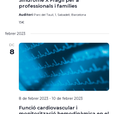
Síndrome X Fràgil per a
professionals i famílies
Auditori
Parc del Taulí, 1, Sabadell, Barcelona
15€
febrer 2023
DC
8
8 de febrer 2023
-
10 de febrer 2023
Funció cardiovascular i
monitorització hemodinàmica en el