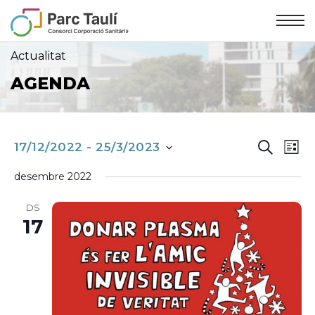
Skip
Skip
to
to
Content
navigation
Actualitat
AGENDA
NAVEG
Nav
CERCA
17/12/2022
 - 
25/3/2023
LLIS
VISUA
de
desembre 2022
selecciona
I
vis
DS
Es
CERCA
17
una
D'ESD
data