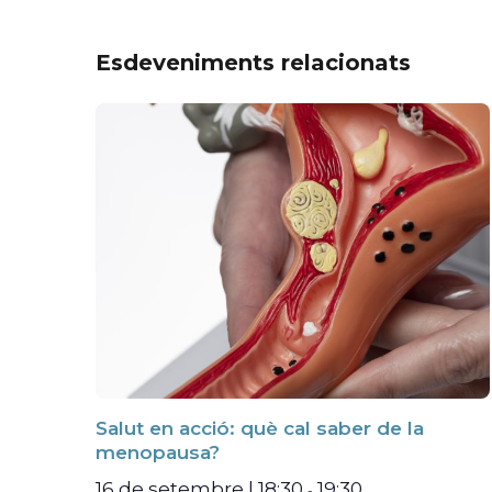
Esdeveniments relacionats
Salut en acció: què cal saber de la
menopausa?
16 de setembre | 18:30
19:30
-