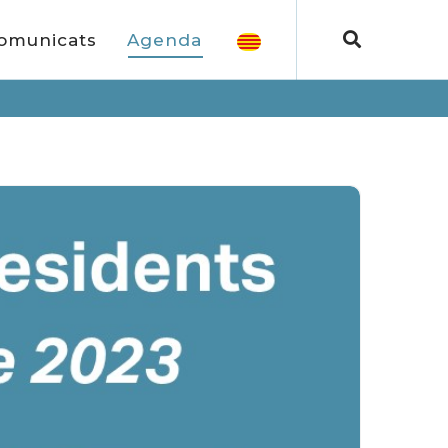
omunicats
Agenda