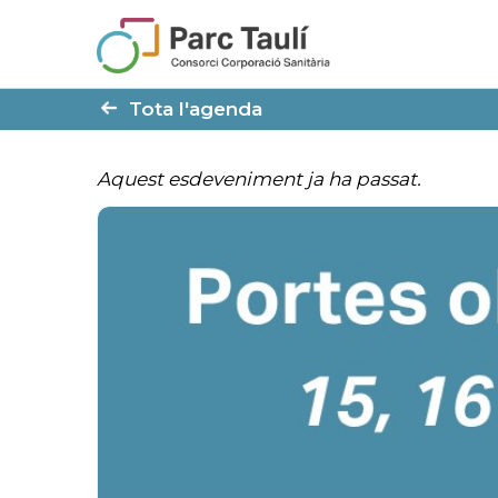
Skip
Skip
to
to
Content
navigation
Tota l'agenda
Aquest esdeveniment ja ha passat.