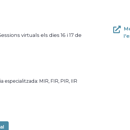
Mé
ssions virtuals els dies 16 i 17 de
l'
 especialitzada: MIR, FIR, PIR, IIR
al