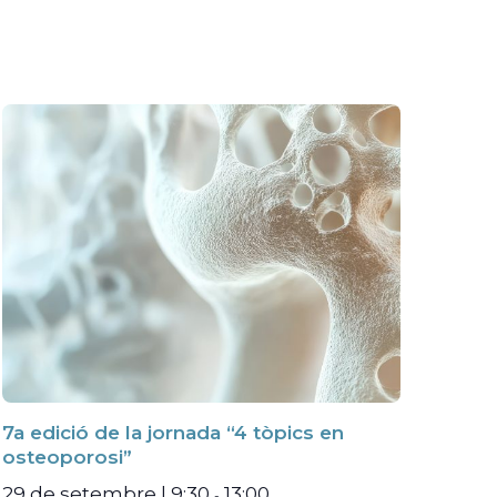
7a edició de la jornada “4 tòpics en
osteoporosi”
29 de setembre | 9:30
13:00
-