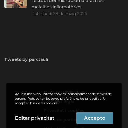
l’estudi del microbioma oral i les
malalties inflamatòries
Published:
28 de maig 2026
Tweets by parctauli
Accessibilitat
Aquest lloc web utilitza cookies, principalment de serveis de
tercers. Pots editar les teves preferències de privacitat i/o
Avís legal
acceptar l'ús de les cookies.
Privacitat i cookies
Editar privacitat
Accepto
Normes de participació