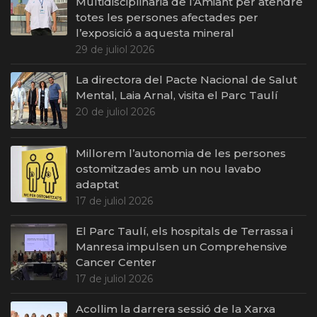
Multidisciplinària de l’Amiant per atendre
totes les persones afectades per
l’exposició a aquesta mineral
29 de juliol 2026
La directora del Pacte Nacional de Salut
Mental, Laia Arnal, visita el Parc Taulí
20 de juliol 2026
Millorem l’autonomia de les persones
ostomitzades amb un nou lavabo
adaptat
17 de juliol 2026
El Parc Taulí, els hospitals de Terrassa i
Manresa impulsen un Comprehensive
Cancer Center
17 de juliol 2026
Acollim la darrera sessió de la Xarxa