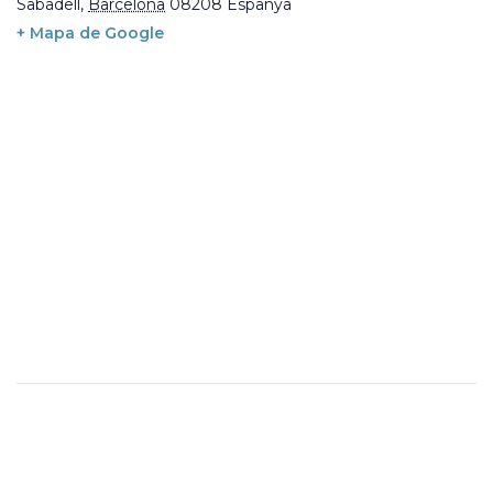
Sabadell
,
Barcelona
08208
Espanya
+ Mapa de Google