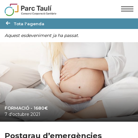
Skip
Skip
to
to
Content
navigation
Tota l'agenda
Aquest esdeveniment ja ha passat.
FORMACIÓ
- 1680€
7 d'octubre 2021
Postgrau d’emergències