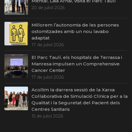
Mental, Laia Arnal, visita el Parc Taulí
20 de juliol 2026
Millorem l’autonomia de les persones
ostomitzades amb un nou lavabo
adaptat
17 de juliol 2026
El Parc Taulí, els hospitals de Terrassa i
Manresa impulsen un Comprehensive
Cancer Center
17 de juliol 2026
Acollim la darrera sessió de la Xarxa
Col·laborativa de Simulació Clínica per a la
Qualitat i la Seguretat del Pacient dels
Centres Sanitaris
15 de juliol 2026