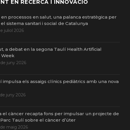
NT EN RECERCA I INNOVACIÓ
ó en processos en salut, una palanca estratègica per
el sistema sanitari i social de Catalunya
de juliol 2026
ut, a debat en la segona Taulí Health Artificial
e Week
 de juny 2026
í impulsa els assaigs clínics pediàtrics amb una nova
 de juny 2026
a el càncer recapta fons per impulsar un projecte de
 Parc Taulí sobre el càncer d’úter
 de maig 2026