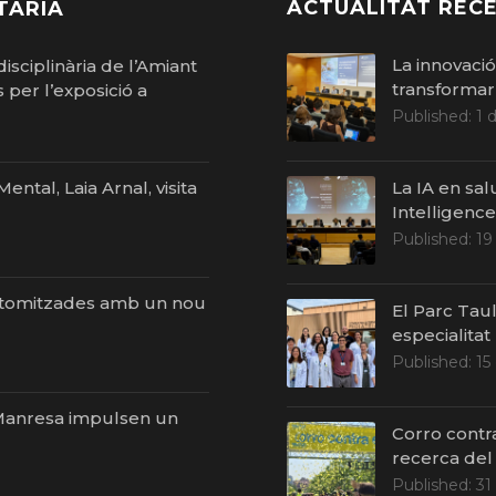
ACTUALITAT RECE
TÀRIA
La innovaci
isciplinària de l’Amiant
transformar 
per l’exposició a
Published:
1 
ntal, Laia Arnal, visita
La IA en sal
Intelligenc
Published:
19
stomitzades amb un nou
El Parc Taul
especialitat
Published:
15
i Manresa impulsen un
Corro contr
recerca del
Published:
31