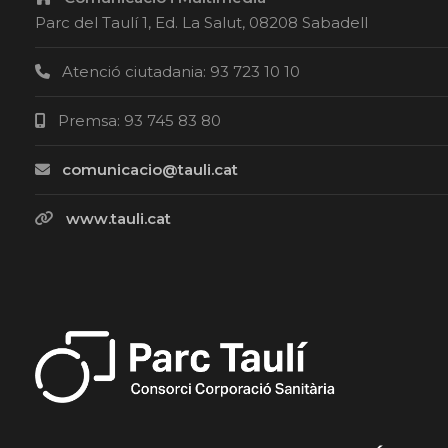
Parc del Taulí 1, Ed. La Salut, 08208 Sabadell
Atenció ciutadania: 93 723 10 10
Premsa: 93 745 83 80
comunicacio@tauli.cat
www.tauli.cat