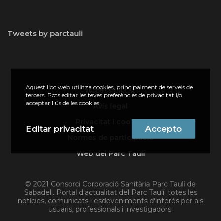
Tweets by parctauli
Aquest lloc web utilitza cookies, principalment de serveis de
Accessibilitat
tercers. Pots editar les teves preferències de privacitat i/o
acceptar l'ús de les cookies.
Avís legal
Privacitat i cookies
Editar privacitat
Accepto
Normes de participació
Web del Parc Taulí
© 2021 Consorci Corporació Sanitària Parc Taulí de
Sabadell. Portal d'actualitat del Parc Taulí: totes les
notícies, comunicats i esdeveniments d'interès per als
usuaris, professionals i investigadors.