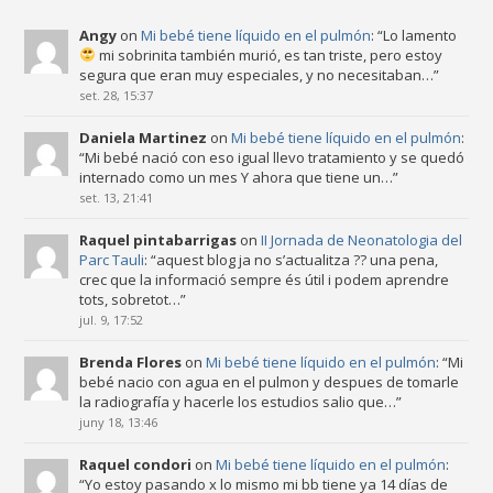
Angy
on
Mi bebé tiene líquido en el pulmón
: “
Lo lamento
mi sobrinita también murió, es tan triste, pero estoy
segura que eran muy especiales, y no necesitaban…
”
set. 28, 15:37
Daniela Martinez
on
Mi bebé tiene líquido en el pulmón
:
“
Mi bebé nació con eso igual llevo tratamiento y se quedó
internado como un mes Y ahora que tiene un…
”
set. 13, 21:41
Raquel pintabarrigas
on
II Jornada de Neonatologia del
Parc Tauli
: “
aquest blog ja no s’actualitza ?? una pena,
crec que la informació sempre és útil i podem aprendre
tots, sobretot…
”
jul. 9, 17:52
Brenda Flores
on
Mi bebé tiene líquido en el pulmón
: “
Mi
bebé nacio con agua en el pulmon y despues de tomarle
la radiografía y hacerle los estudios salio que…
”
juny 18, 13:46
Raquel condori
on
Mi bebé tiene líquido en el pulmón
:
“
Yo estoy pasando x lo mismo mi bb tiene ya 14 días de