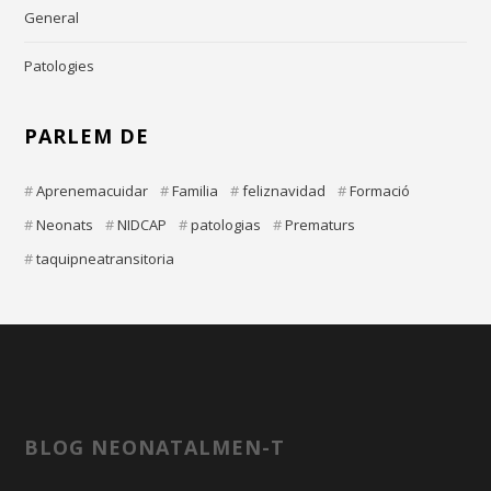
General
Patologies
PARLEM DE
Aprenemacuidar
Familia
feliznavidad
Formació
Neonats
NIDCAP
patologias
Prematurs
taquipneatransitoria
BLOG NEONATALMEN-T