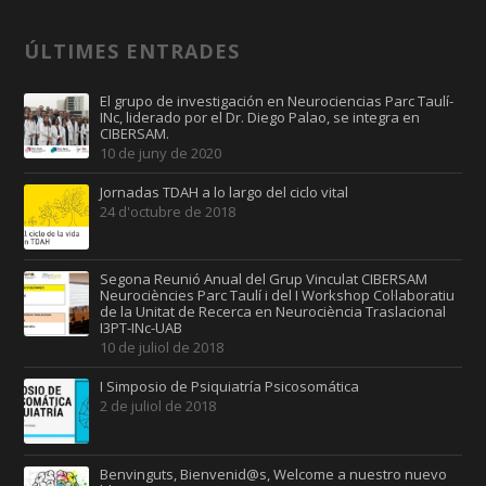
ÚLTIMES ENTRADES
El grupo de investigación en Neurociencias Parc Taulí-
INc, liderado por el Dr. Diego Palao, se integra en
CIBERSAM.
10 de juny de 2020
Jornadas TDAH a lo largo del ciclo vital
24 d'octubre de 2018
Segona Reunió Anual del Grup Vinculat CIBERSAM
Neurociències Parc Taulí i del I Workshop Col·laboratiu
de la Unitat de Recerca en Neurociència Traslacional
I3PT-INc-UAB
10 de juliol de 2018
I Simposio de Psiquiatría Psicosomática
2 de juliol de 2018
Benvinguts, Bienvenid@s, Welcome a nuestro nuevo