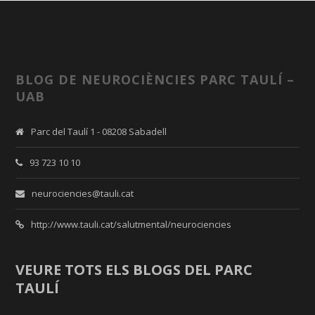
BLOG DE NEUROCIÈNCIES PARC TAULÍ –
UAB
Parc del Taulí 1 - 08208 Sabadell
93 723 10 10
neurociencies@tauli.cat
http://www.tauli.cat/salutmental/neurociencies
VEURE TOTS ELS BLOGS DEL PARC
TAULÍ