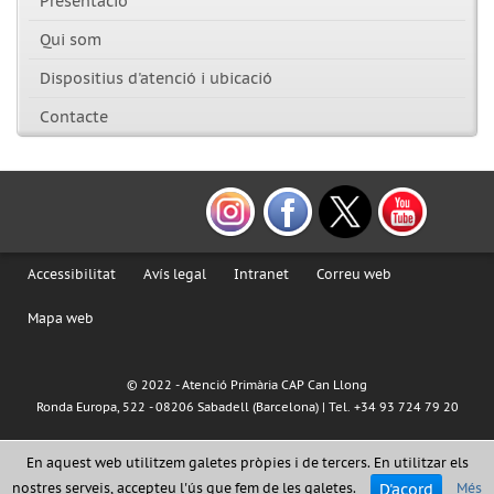
Presentació
Qui som
Dispositius d'atenció i ubicació
Contacte
Accessibilitat
Avís legal
Intranet
Correu web
Mapa web
© 2022 - Atenció Primària CAP Can Llong
Ronda Europa, 522 - 08206 Sabadell (Barcelona) | Tel. +34 93 724 79 20
En aquest web utilitzem galetes pròpies i de tercers. En utilitzar els
D'acord
nostres serveis, accepteu l'ús que fem de les galetes.
Més