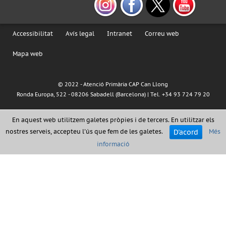
Accessibilitat
Avís legal
Intranet
Correu web
Mapa web
© 2022 - Atenció Primària CAP Can Llong
Ronda Europa, 522 - 08206 Sabadell (Barcelona) | Tel. +34 93 724 79 20
En aquest web utilitzem galetes pròpies i de tercers. En utilitzar els
D'acord
nostres serveis, accepteu l'ús que fem de les galetes.
Més
informació