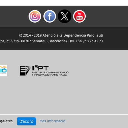
© 2014 - 2019 Atenció a la Dependència Parc Taulí
ca, 217-219- 08207 Sabadell (Barcelona) | Tel. +34 93 723 45 73
D'acord
 galetes.
Més informació