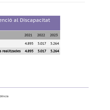
enció al Discapacitat
2021
2022
2023
4.895
5.017
5.264
s realitzades
4.895
5.017
5.264
ndència