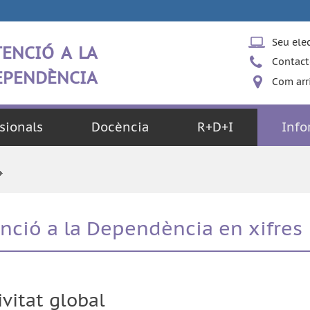
enció a la
Seu ele
Contact
pendència
Com arr
sionals
Docència
R+D+I
Info
nció a la Dependència en xifres
ivitat global