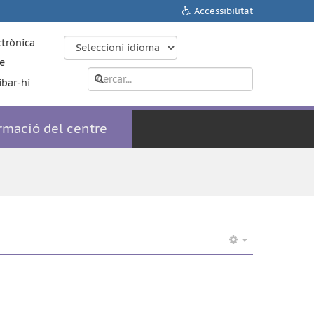
Accessibilitat
ctrònica
e
ibar-hi
rmació del centre