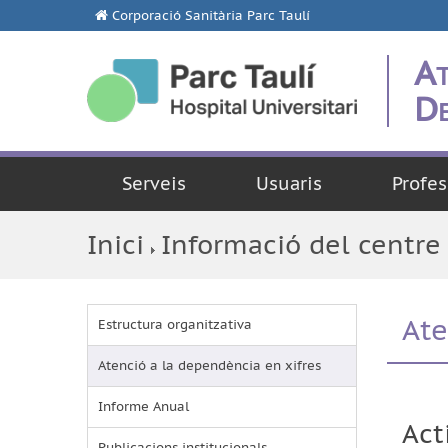
Corporació Sanitària Parc Taulí
At
De
Serveis
Usuaris
Profes
Inici
Informació del centre
Ate
Estructura organitzativa
Atenció a la dependència en xifres
Informe Anual
Act
Publicacions institucionals