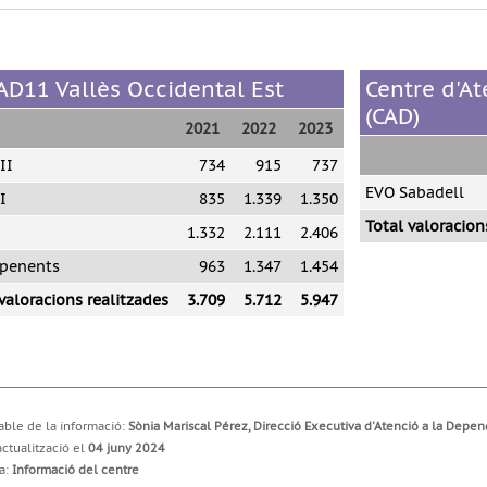
AD11 Vallès Occidental Est
Centre d'At
(CAD)
2021
2022
2023
II
734
915
737
EVO Sabadell
I
835
1.339
1.350
Total valoracion
1.332
2.111
2.406
penents
963
1.347
1.454
valoracions realitzades
3.709
5.712
5.947
ble de la informació:
Sònia Mariscal Pérez, Direcció Executiva d'Atenció a la Depe
actualització el
04 juny 2024
a:
Informació del centre