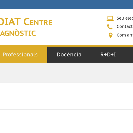
DIAT Centre
Seu ele
Contact
agnòstic
Com arr
Professionals
Docència
R+D+I